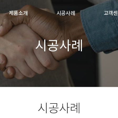
제품소개
시공사례
고객센
스마트스토어
시공사례
상담문
시공사례
무볼트앵글(폴던스랙)
오시는
조립식앵글
공지사
경량랙
자주하는
중량랙
파렛트랙
곤도라
메탈랙
기타상품
시공사례